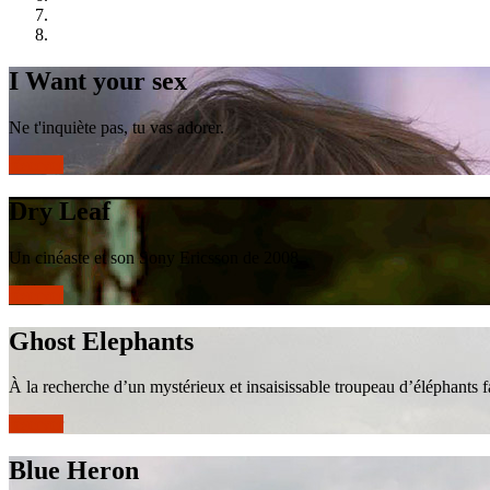
I Want your sex
Ne t'inquiète pas, tu vas adorer.
réserver
Dry Leaf
Un cinéaste et son Sony Ericsson de 2008.
réserver
Ghost Elephants
À la recherche d’un mystérieux et insaisissable troupeau d’éléphant
réserver
Blue Heron