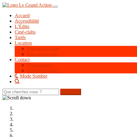
Aller
Toggle navigation
au
Accueil
contenu
Accessibilité
principal
L’Édito
Ciné-clubs
Tarifs
Location
Location de salle
Post-production
Contact
Nous trouver
Contactez-nous !
Mode Sombre
Rechercher
sur
le
site