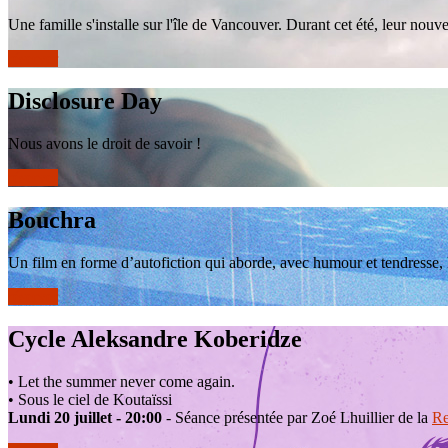
Une famille s'installe sur l'île de Vancouver. Durant cet été, leur nouv
réserver
Disclosure Day
Nous avons le droit de savoir !
réserver
Bouchra
Un film en forme d’autofiction qui aborde, avec humour et tendresse, le
réserver
Cycle Aleksandre Koberidze
• Let the summer never come again.
• Sous le ciel de Koutaïssi
Lundi 20 juillet - 20:00
- Séance présentée par Zoé Lhuillier de la
Re